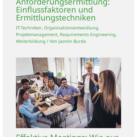
Anforderungsermittlung:
Einflussfaktoren und
Ermittlungstechniken
IT-Techniken
,
Organisationsentwicklung
,
Projektmanagement
,
Requirements Engineering
,
Weiterbildung
/ Von
Jasmin Burda