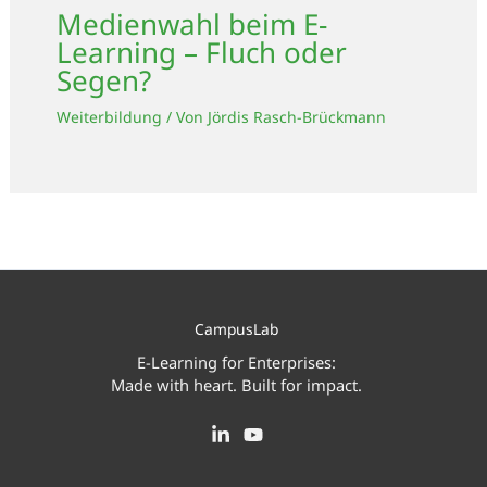
Medienwahl beim E-
Learning – Fluch oder
Segen?
Weiterbildung
/ Von
Jördis Rasch-Brückmann
CampusLab
E-Learning for Enterprises:
Made with heart. Built for impact.