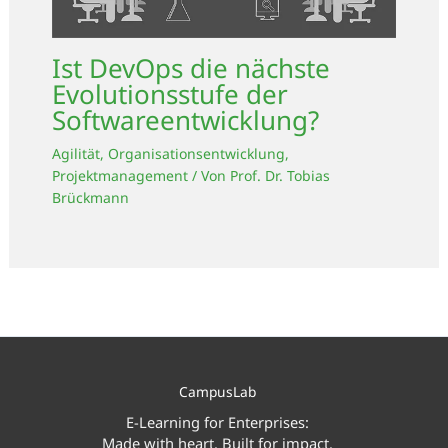
Ist DevOps die nächste
Evolutionsstufe der
Softwareentwicklung?
Agilität
,
Organisationsentwicklung
,
Projektmanagement
/ Von
Prof. Dr. Tobias
Brückmann
CampusLab
E-Learning for Enterprises:
Made with heart. Built for impact.