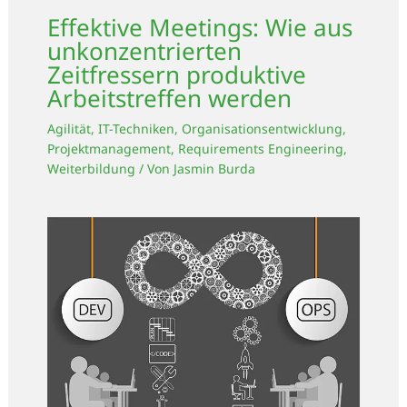
Effektive Meetings: Wie aus
unkonzentrierten
Zeitfressern produktive
Arbeitstreffen werden
Agilität
,
IT-Techniken
,
Organisationsentwicklung
,
Projektmanagement
,
Requirements Engineering
,
Weiterbildung
/ Von
Jasmin Burda