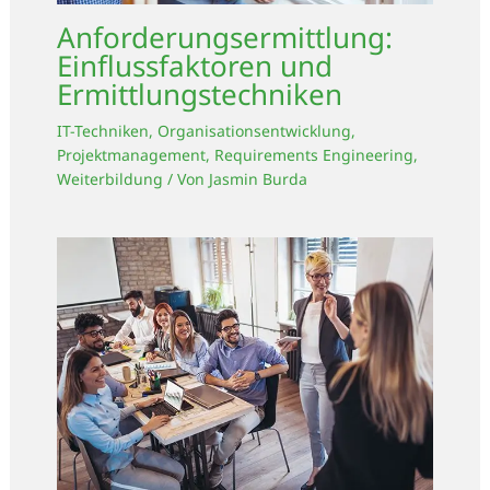
Anforderungsermittlung:
Einflussfaktoren und
Ermittlungstechniken
IT-Techniken
,
Organisationsentwicklung
,
Projektmanagement
,
Requirements Engineering
,
Weiterbildung
/ Von
Jasmin Burda