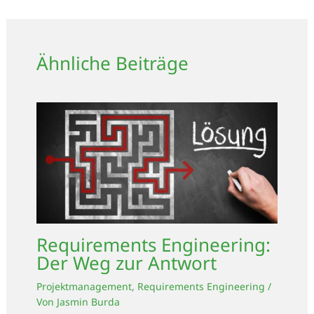
Ähnliche Beiträge
Requirements Engineering:
Der Weg zur Antwort
Projektmanagement
,
Requirements Engineering
/
Von
Jasmin Burda