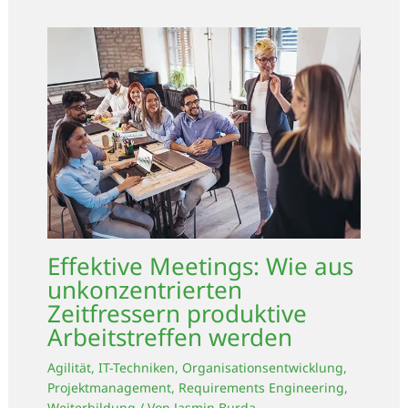
Effektive Meetings: Wie aus
unkonzentrierten
Zeitfressern produktive
Arbeitstreffen werden
Agilität
,
IT-Techniken
,
Organisationsentwicklung
,
Projektmanagement
,
Requirements Engineering
,
Weiterbildung
/ Von
Jasmin Burda