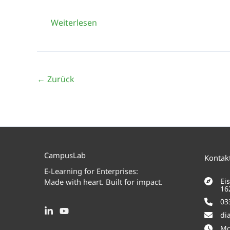
Aktuelle
Weiterlesen
Lage
und
Trends
←
Zurück
auf
dem
Weiterbildungsmarkt
CampusLab
Kontakt
E-Learning for Enterprises:
Ei
Made with heart. Built for impact.
16
03
di
Mo