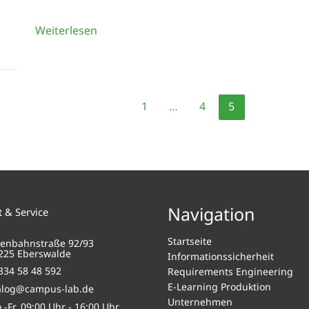
Management
Weiterlesen
evolutionärer
Softwareprozesse
1
…
4
5
Navigation
 & Service
Startseite
senbahnstraße 92/93
225 Eberswalde
Informationssicherheit
334 58 48 592
Requirements Engineering
E-Learning Produktion
alog@campus-lab.de
Unternehmen
.-Fr. 09:00 Uhr - 16:00 Uhr